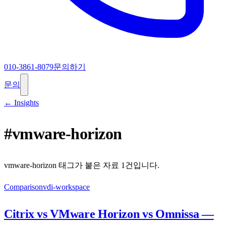
010-3861-8079
문의하기
문의
← Insights
#
vmware-horizon
vmware-horizon
태그가 붙은 자료
1
건입니다.
Comparison
vdi-workspace
Citrix vs VMware Horizon vs Omnissa —