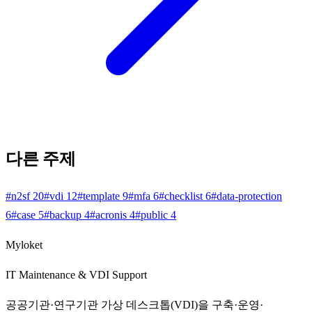
다른 주제
#
n2sf
20
#
vdi
12
#
template
9
#
mfa
6
#
checklist
6
#
data-protection
6
#
case
5
#
backup
4
#
acronis
4
#
public
4
Myloket
IT Maintenance & VDI Support
공공기관·연구기관 가상 데스크톱(VDI)을 구축·운영·