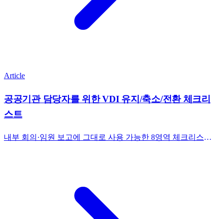
Article
공공기관 담당자를 위한 VDI 유지/축소/전환 체크리
스트
내부 회의·임원 보고에 그대로 사용 가능한 8영역 체크리스트.
라이선스·하이퍼바이저 EOS·인증서·운영 인력·외부 협력사·
백업·라이선스 갱신 시점·산출물 7종 보유 현황을 1쪽으로 점
검.