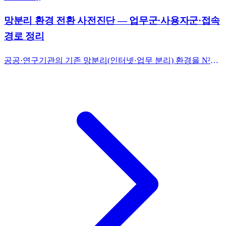
망분리 환경 전환 사전진단 — 업무군·사용자군·접속
경로 정리
공공·연구기관의 기존 망분리(인터넷·업무 분리) 환경을 N²SF
C/S/O 등급 매트릭스에 매핑. 업무군 30개·사용자군 5종·접속
경로 6개를 1쪽 표로 정리하고 전환 우선순위를 도출.