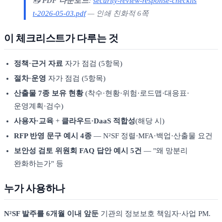
📥
PDF 다운로드
:
security-review-response-checklis
t-2026-05-03.pdf
— 인쇄 친화적 6쪽
이 체크리스트가 다루는 것
정책·근거 자료
자가 점검 (5항목)
절차·운영
자가 점검 (5항목)
산출물 7종 보유 현황
(착수·현황·위험·로드맵·대응표·
운영계획·검수)
사용자·교육
+
클라우드·DaaS 적합성
(해당 시)
RFP 반영 문구 예시 4종
— N²SF 정렬·MFA·백업·산출물 요건
보안성 검토 위원회 FAQ 답안 예시 5건
— "왜 망분리
완화하는가" 등
누가 사용하나
N²SF 발주를 6개월 이내 앞둔
기관의 정보보호 책임자·사업 PM.