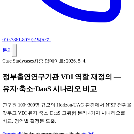
010-3861-8079
문의하기
문의
Case Study
cases
최종 업데이트:
2026. 5. 4.
정부출연연구기관 VDI 역할 재정의 —
유지·축소·DaaS 시나리오 비교
연구원 100~300명 규모의 Horizon/UAG 환경에서 N²SF 전환을
앞두고 VDI 유지·축소·DaaS·고위험 분리 4가지 시나리오를
비교. 영역별 결정문 도출.
#
case
#
vdi
#
horizon
#
research
#
repositioning
#
n2sf