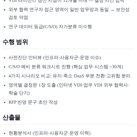
VDI 라이선스 갱신 시점이 12개월 이내 — 결정 시간 압박
외부 협력 연구자 접근 영역이 일반 업무망과 동일 → 보안성
검토 약점
연구 데이터 등급(C/S/O) 자가분류 미수행
수행 범위
사전진단 인터뷰 (인프라·사용자군·운영 이슈)
C/S/O 예비 분류 워크시트 진행 (핵심 업무·시스템 ~30개)
4가지 시나리오 비교: 유지·축소·DaaS 부분 전환·고위험 분리
영역별 결정문 1장 도출 (인터넷 VDI·업무 VDI·외부 협력사·
학술 단기)
RFP 반영 문구 초안 작성
산출물
현황분석서 (인프라·사용자군·운영 이력)