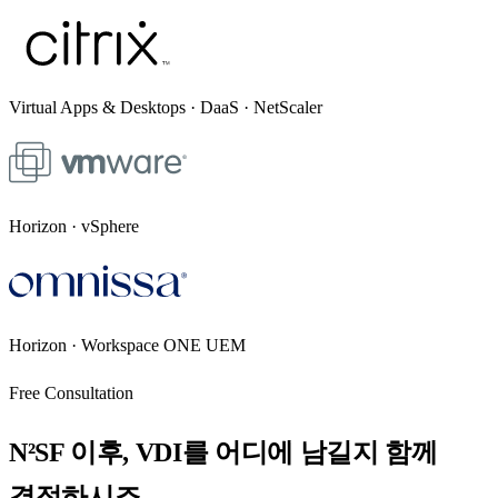
Virtual Apps & Desktops · DaaS · NetScaler
Horizon · vSphere
Horizon · Workspace ONE UEM
Free Consultation
N²SF 이후, VDI를 어디에 남길지 함께
결정하시죠