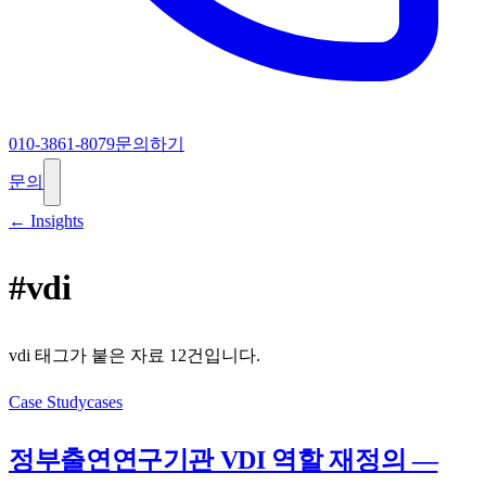
010-3861-8079
문의하기
문의
← Insights
#
vdi
vdi
태그가 붙은 자료
12
건입니다.
Case Study
cases
정부출연연구기관 VDI 역할 재정의 —