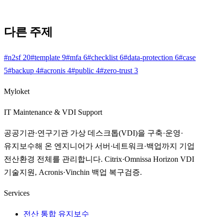
다른 주제
#
n2sf
20
#
template
9
#
mfa
6
#
checklist
6
#
data-protection
6
#
case
5
#
backup
4
#
acronis
4
#
public
4
#
zero-trust
3
Myloket
IT Maintenance & VDI Support
공공기관·연구기관 가상 데스크톱(VDI)을 구축·운영·
유지보수해 온 엔지니어가 서버·네트워크·백업까지 기업
전산환경 전체를 관리합니다. Citrix·Omnissa Horizon VDI
기술지원, Acronis·Vinchin 백업 복구검증.
Services
전산 통합 유지보수